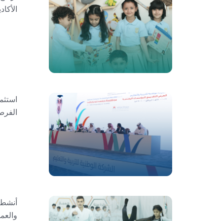
الأكا
استثم
الفرص 
أنشطة 
والعم