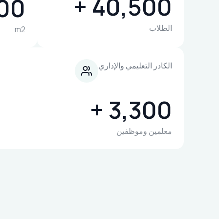
40,500 +
0 +
الطلاب
m2
الكادر التعليمي والإداري
3,300 +
معلمين وموظفين